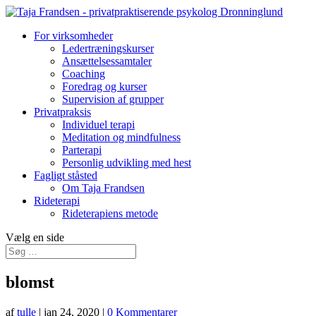
For virksomheder
Ledertræningskurser
Ansættelsessamtaler
Coaching
Foredrag og kurser
Supervision af grupper
Privatpraksis
Individuel terapi
Meditation og mindfulness
Parterapi
Personlig udvikling med hest
Fagligt ståsted
Om Taja Frandsen
Rideterapi
Rideterapiens metode
Vælg en side
blomst
af
tulle
|
jan 24, 2020
|
0 Kommentarer