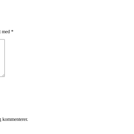
et med
*
eg kommenterer.