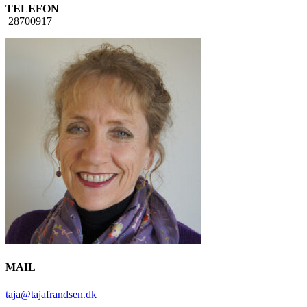
TELEFON
28700917
MAIL
taja@tajafrandsen.dk