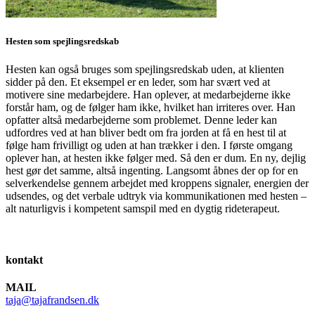
Hesten som spejlingsredskab
Hesten kan også bruges som spejlingsredskab uden, at klienten
sidder på den. Et eksempel er en leder, som har svært ved at
motivere sine medarbejdere. Han oplever, at medarbejderne ikke
forstår ham, og de følger ham ikke, hvilket han irriteres over. Han
opfatter altså medarbejderne som problemet. Denne leder kan
udfordres ved at han bliver bedt om fra jorden at få en hest til at
følge ham frivilligt og uden at han trækker i den. I første omgang
oplever han, at hesten ikke følger med. Så den er dum. En ny, dejlig
hest gør det samme, altså ingenting. Langsomt åbnes der op for en
selverkendelse gennem arbejdet med kroppens signaler, energien der
udsendes, og det verbale udtryk via kommunikationen med hesten –
alt naturligvis i kompetent samspil med en dygtig rideterapeut.
kontakt
MAIL
taja@tajafrandsen.dk