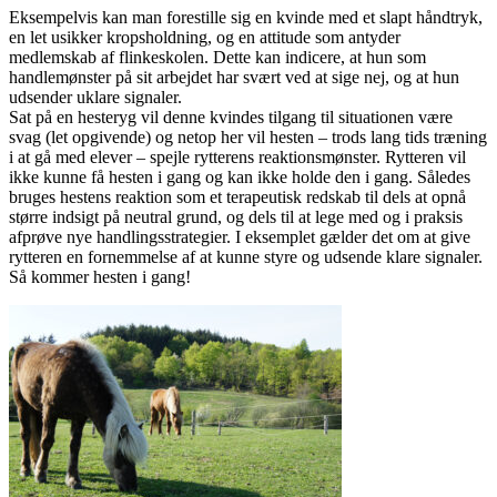
Eksempelvis kan man forestille sig en kvinde med et slapt håndtryk,
en let usikker kropsholdning, og en attitude som antyder
medlemskab af flinkeskolen. Dette kan indicere, at hun som
handlemønster på sit arbejdet har svært ved at sige nej, og at hun
udsender uklare signaler.
Sat på en hesteryg vil denne kvindes tilgang til situationen være
svag (let opgivende) og netop her vil hesten – trods lang tids træning
i at gå med elever – spejle rytterens reaktionsmønster. Rytteren vil
ikke kunne få hesten i gang og kan ikke holde den i gang. Således
bruges hestens reaktion som et terapeutisk redskab til dels at opnå
større indsigt på neutral grund, og dels til at lege med og i praksis
afprøve nye handlingsstrategier. I eksemplet gælder det om at give
rytteren en fornemmelse af at kunne styre og udsende klare signaler.
Så kommer hesten i gang!