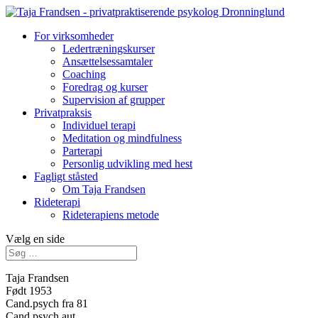
For virksomheder
Ledertræningskurser
Ansættelsessamtaler
Coaching
Foredrag og kurser
Supervision af grupper
Privatpraksis
Individuel terapi
Meditation og mindfulness
Parterapi
Personlig udvikling med hest
Fagligt ståsted
Om Taja Frandsen
Rideterapi
Rideterapiens metode
Vælg en side
Taja Frandsen
Født 1953
Cand.psych fra 81
Cand.psych.aut.